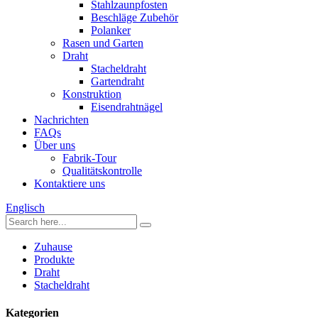
Stahlzaunpfosten
Beschläge Zubehör
Polanker
Rasen und Garten
Draht
Stacheldraht
Gartendraht
Konstruktion
Eisendrahtnägel
Nachrichten
FAQs
Über uns
Fabrik-Tour
Qualitätskontrolle
Kontaktiere uns
Englisch
Zuhause
Produkte
Draht
Stacheldraht
Kategorien