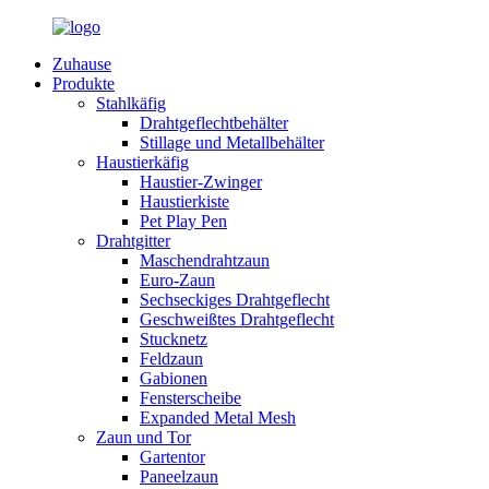
Zuhause
Produkte
Stahlkäfig
Drahtgeflechtbehälter
Stillage und Metallbehälter
Haustierkäfig
Haustier-Zwinger
Haustierkiste
Pet Play Pen
Drahtgitter
Maschendrahtzaun
Euro-Zaun
Sechseckiges Drahtgeflecht
Geschweißtes Drahtgeflecht
Stucknetz
Feldzaun
Gabionen
Fensterscheibe
Expanded Metal Mesh
Zaun und Tor
Gartentor
Paneelzaun