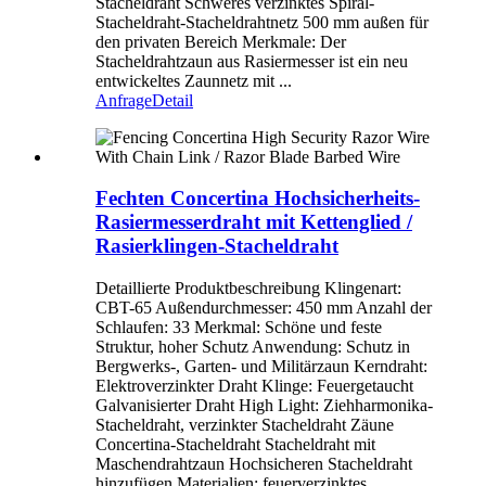
Stacheldraht Schweres verzinktes Spiral-
Stacheldraht-Stacheldrahtnetz 500 mm außen für
den privaten Bereich Merkmale: Der
Stacheldrahtzaun aus Rasiermesser ist ein neu
entwickeltes Zaunnetz mit ...
Anfrage
Detail
Fechten Concertina Hochsicherheits-
Rasiermesserdraht mit Kettenglied /
Rasierklingen-Stacheldraht
Detaillierte Produktbeschreibung Klingenart:
CBT-65 Außendurchmesser: 450 mm Anzahl der
Schlaufen: 33 Merkmal: Schöne und feste
Struktur, hoher Schutz Anwendung: Schutz in
Bergwerks-, Garten- und Militärzaun Kerndraht:
Elektroverzinkter Draht Klinge: Feuergetaucht
Galvanisierter Draht High Light: Ziehharmonika-
Stacheldraht, verzinkter Stacheldraht Zäune
Concertina-Stacheldraht Stacheldraht mit
Maschendrahtzaun Hochsicheren Stacheldraht
hinzufügen Materialien: feuerverzinktes