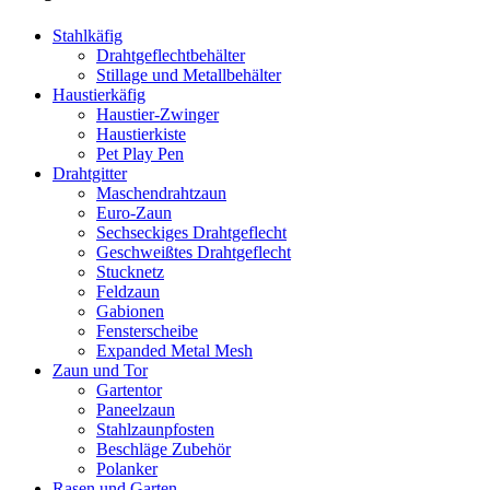
Stahlkäfig
Drahtgeflechtbehälter
Stillage und Metallbehälter
Haustierkäfig
Haustier-Zwinger
Haustierkiste
Pet Play Pen
Drahtgitter
Maschendrahtzaun
Euro-Zaun
Sechseckiges Drahtgeflecht
Geschweißtes Drahtgeflecht
Stucknetz
Feldzaun
Gabionen
Fensterscheibe
Expanded Metal Mesh
Zaun und Tor
Gartentor
Paneelzaun
Stahlzaunpfosten
Beschläge Zubehör
Polanker
Rasen und Garten