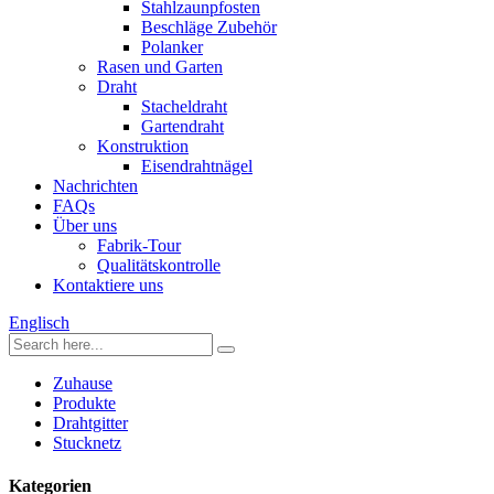
Stahlzaunpfosten
Beschläge Zubehör
Polanker
Rasen und Garten
Draht
Stacheldraht
Gartendraht
Konstruktion
Eisendrahtnägel
Nachrichten
FAQs
Über uns
Fabrik-Tour
Qualitätskontrolle
Kontaktiere uns
Englisch
Zuhause
Produkte
Drahtgitter
Stucknetz
Kategorien