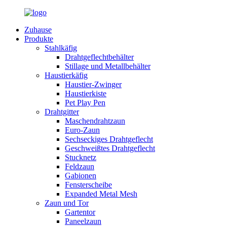
Zuhause
Produkte
Stahlkäfig
Drahtgeflechtbehälter
Stillage und Metallbehälter
Haustierkäfig
Haustier-Zwinger
Haustierkiste
Pet Play Pen
Drahtgitter
Maschendrahtzaun
Euro-Zaun
Sechseckiges Drahtgeflecht
Geschweißtes Drahtgeflecht
Stucknetz
Feldzaun
Gabionen
Fensterscheibe
Expanded Metal Mesh
Zaun und Tor
Gartentor
Paneelzaun