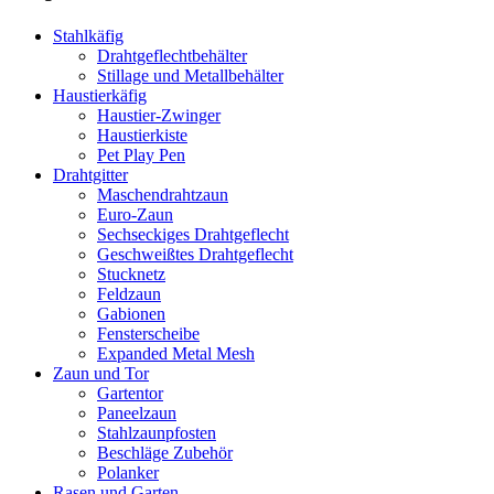
Stahlkäfig
Drahtgeflechtbehälter
Stillage und Metallbehälter
Haustierkäfig
Haustier-Zwinger
Haustierkiste
Pet Play Pen
Drahtgitter
Maschendrahtzaun
Euro-Zaun
Sechseckiges Drahtgeflecht
Geschweißtes Drahtgeflecht
Stucknetz
Feldzaun
Gabionen
Fensterscheibe
Expanded Metal Mesh
Zaun und Tor
Gartentor
Paneelzaun
Stahlzaunpfosten
Beschläge Zubehör
Polanker
Rasen und Garten