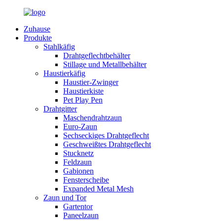
Zuhause
Produkte
Stahlkäfig
Drahtgeflechtbehälter
Stillage und Metallbehälter
Haustierkäfig
Haustier-Zwinger
Haustierkiste
Pet Play Pen
Drahtgitter
Maschendrahtzaun
Euro-Zaun
Sechseckiges Drahtgeflecht
Geschweißtes Drahtgeflecht
Stucknetz
Feldzaun
Gabionen
Fensterscheibe
Expanded Metal Mesh
Zaun und Tor
Gartentor
Paneelzaun