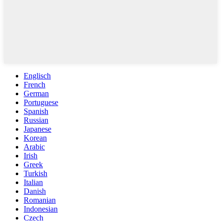
Englisch
French
German
Portuguese
Spanish
Russian
Japanese
Korean
Arabic
Irish
Greek
Turkish
Italian
Danish
Romanian
Indonesian
Czech