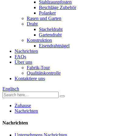
Stahlzaunpfosten
Beschläge Zubehör
Polanker
Rasen und Garten
Draht
Stacheldraht
Gartendraht
Konstruktion
Eisendrahtnägel
Nachrichten
FAQs
Über uns
Fabrik-Tour
Qualitätskontrolle
Kontaktiere uns
Englisch
Zuhause
Nachrichten
Nachrichten
Unternehmens Nachrichten