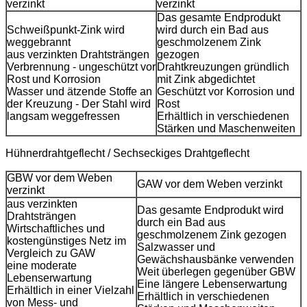
verzinkt
verzinkt
Das gesamte Endprodukt
Schweißpunkt-Zink wird
wird durch ein Bad aus
weggebrannt
geschmolzenem Zink
aus verzinkten Drahtsträngen
gezogen
Verbrennung - ungeschützt vor
Drahtkreuzungen gründlich
Rost und Korrosion
mit Zink abgedichtet
Wasser und ätzende Stoffe an
Geschützt vor Korrosion und
der Kreuzung - Der Stahl wird
Rost
langsam weggefressen
Erhältlich in verschiedenen
Stärken und Maschenweiten
Hühnerdrahtgeflecht / Sechseckiges Drahtgeflecht
GBW vor dem Weben
GAW vor dem Weben verzinkt
verzinkt
aus verzinkten
Das gesamte Endprodukt wird
Drahtsträngen
durch ein Bad aus
Wirtschaftliches und
geschmolzenem Zink gezogen
kostengünstiges Netz im
Salzwasser und
Vergleich zu GAW
Gewächshausbänke verwenden
eine moderate
Weit überlegen gegenüber GBW
Lebenserwartung
Eine längere Lebenserwartung
Erhältlich in einer Vielzahl
Erhältlich in verschiedenen
von Mess- und