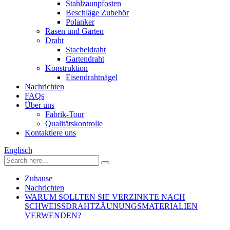
Stahlzaunpfosten
Beschläge Zubehör
Polanker
Rasen und Garten
Draht
Stacheldraht
Gartendraht
Konstruktion
Eisendrahtnägel
Nachrichten
FAQs
Über uns
Fabrik-Tour
Qualitätskontrolle
Kontaktiere uns
Englisch
Zuhause
Nachrichten
WARUM SOLLTEN SIE VERZINKTE NACH
SCHWEISSDRAHTZÄUNUNGSMATERIALIEN
VERWENDEN?