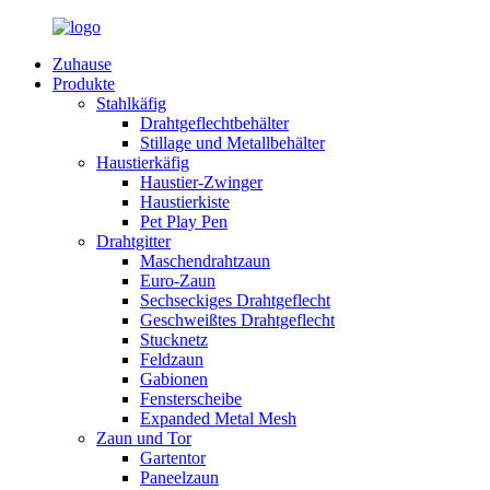
Zuhause
Produkte
Stahlkäfig
Drahtgeflechtbehälter
Stillage und Metallbehälter
Haustierkäfig
Haustier-Zwinger
Haustierkiste
Pet Play Pen
Drahtgitter
Maschendrahtzaun
Euro-Zaun
Sechseckiges Drahtgeflecht
Geschweißtes Drahtgeflecht
Stucknetz
Feldzaun
Gabionen
Fensterscheibe
Expanded Metal Mesh
Zaun und Tor
Gartentor
Paneelzaun