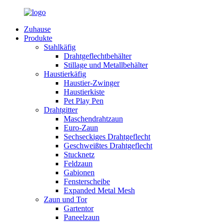
Zuhause
Produkte
Stahlkäfig
Drahtgeflechtbehälter
Stillage und Metallbehälter
Haustierkäfig
Haustier-Zwinger
Haustierkiste
Pet Play Pen
Drahtgitter
Maschendrahtzaun
Euro-Zaun
Sechseckiges Drahtgeflecht
Geschweißtes Drahtgeflecht
Stucknetz
Feldzaun
Gabionen
Fensterscheibe
Expanded Metal Mesh
Zaun und Tor
Gartentor
Paneelzaun