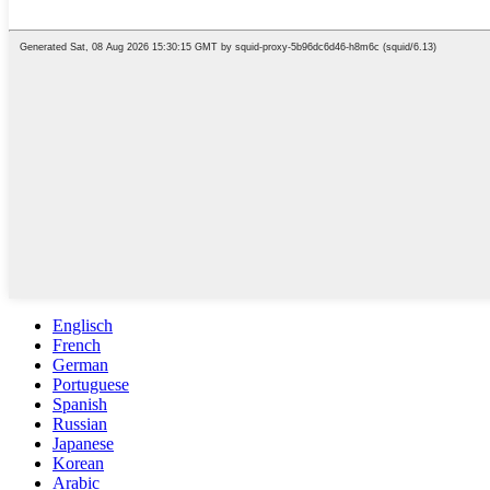
Englisch
French
German
Portuguese
Spanish
Russian
Japanese
Korean
Arabic