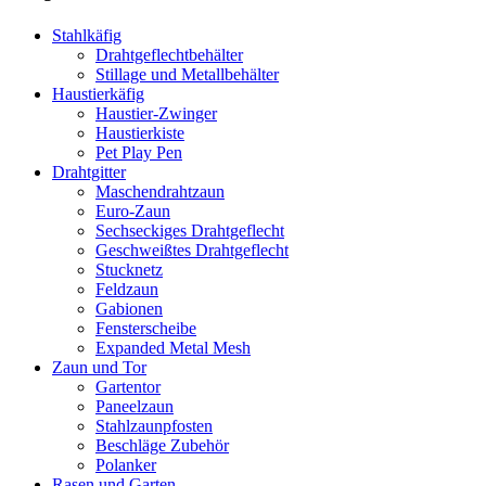
Stahlkäfig
Drahtgeflechtbehälter
Stillage und Metallbehälter
Haustierkäfig
Haustier-Zwinger
Haustierkiste
Pet Play Pen
Drahtgitter
Maschendrahtzaun
Euro-Zaun
Sechseckiges Drahtgeflecht
Geschweißtes Drahtgeflecht
Stucknetz
Feldzaun
Gabionen
Fensterscheibe
Expanded Metal Mesh
Zaun und Tor
Gartentor
Paneelzaun
Stahlzaunpfosten
Beschläge Zubehör
Polanker
Rasen und Garten