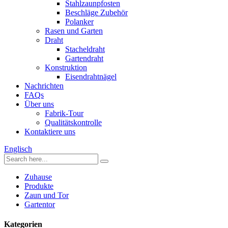
Stahlzaunpfosten
Beschläge Zubehör
Polanker
Rasen und Garten
Draht
Stacheldraht
Gartendraht
Konstruktion
Eisendrahtnägel
Nachrichten
FAQs
Über uns
Fabrik-Tour
Qualitätskontrolle
Kontaktiere uns
Englisch
Zuhause
Produkte
Zaun und Tor
Gartentor
Kategorien