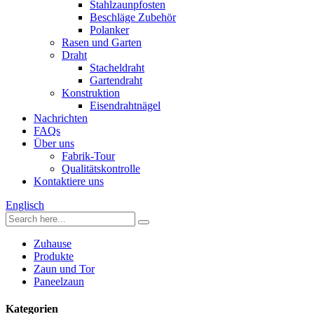
Stahlzaunpfosten
Beschläge Zubehör
Polanker
Rasen und Garten
Draht
Stacheldraht
Gartendraht
Konstruktion
Eisendrahtnägel
Nachrichten
FAQs
Über uns
Fabrik-Tour
Qualitätskontrolle
Kontaktiere uns
Englisch
Zuhause
Produkte
Zaun und Tor
Paneelzaun
Kategorien