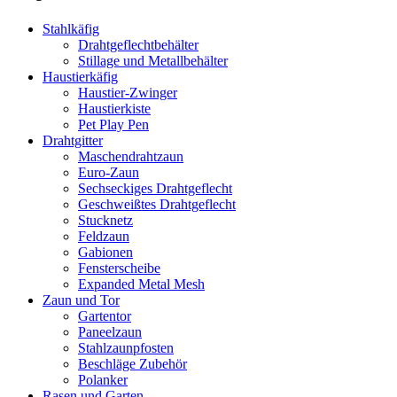
Stahlkäfig
Drahtgeflechtbehälter
Stillage und Metallbehälter
Haustierkäfig
Haustier-Zwinger
Haustierkiste
Pet Play Pen
Drahtgitter
Maschendrahtzaun
Euro-Zaun
Sechseckiges Drahtgeflecht
Geschweißtes Drahtgeflecht
Stucknetz
Feldzaun
Gabionen
Fensterscheibe
Expanded Metal Mesh
Zaun und Tor
Gartentor
Paneelzaun
Stahlzaunpfosten
Beschläge Zubehör
Polanker
Rasen und Garten