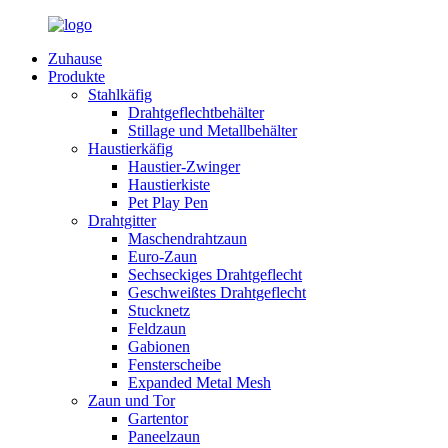
Zuhause
Produkte
Stahlkäfig
Drahtgeflechtbehälter
Stillage und Metallbehälter
Haustierkäfig
Haustier-Zwinger
Haustierkiste
Pet Play Pen
Drahtgitter
Maschendrahtzaun
Euro-Zaun
Sechseckiges Drahtgeflecht
Geschweißtes Drahtgeflecht
Stucknetz
Feldzaun
Gabionen
Fensterscheibe
Expanded Metal Mesh
Zaun und Tor
Gartentor
Paneelzaun