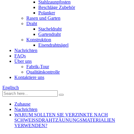
Stahlzaunpfosten
Beschläge Zubehör
Polanker
Rasen und Garten
Draht
Stacheldraht
Gartendraht
Konstruktion
Eisendrahtnägel
Nachrichten
FAQs
Über uns
Fabrik-Tour
Qualitätskontrolle
Kontaktiere uns
Englisch
Zuhause
Nachrichten
WARUM SOLLTEN SIE VERZINKTE NACH
SCHWEISSDRAHTZÄUNUNGSMATERIALIEN
VERWENDEN?