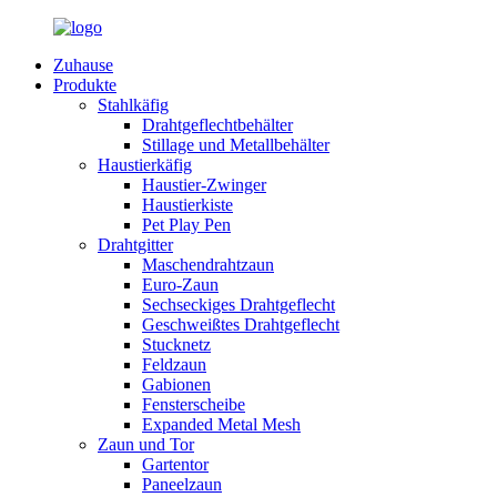
Zuhause
Produkte
Stahlkäfig
Drahtgeflechtbehälter
Stillage und Metallbehälter
Haustierkäfig
Haustier-Zwinger
Haustierkiste
Pet Play Pen
Drahtgitter
Maschendrahtzaun
Euro-Zaun
Sechseckiges Drahtgeflecht
Geschweißtes Drahtgeflecht
Stucknetz
Feldzaun
Gabionen
Fensterscheibe
Expanded Metal Mesh
Zaun und Tor
Gartentor
Paneelzaun