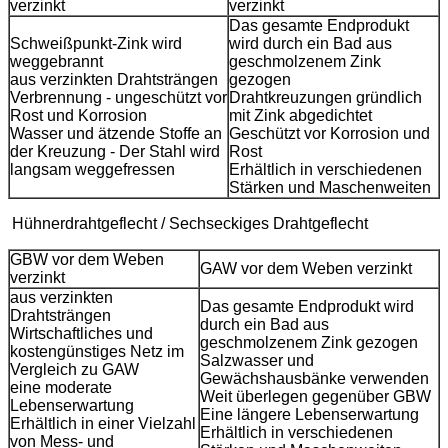
verzinkt
verzinkt
Das gesamte Endprodukt
Schweißpunkt-Zink wird
wird durch ein Bad aus
weggebrannt
geschmolzenem Zink
aus verzinkten Drahtsträngen
gezogen
Verbrennung - ungeschützt vor
Drahtkreuzungen gründlich
Rost und Korrosion
mit Zink abgedichtet
Wasser und ätzende Stoffe an
Geschützt vor Korrosion und
der Kreuzung - Der Stahl wird
Rost
langsam weggefressen
Erhältlich in verschiedenen
Stärken und Maschenweiten
Hühnerdrahtgeflecht / Sechseckiges Drahtgeflecht
GBW vor dem Weben
GAW vor dem Weben verzinkt
verzinkt
aus verzinkten
Das gesamte Endprodukt wird
Drahtsträngen
durch ein Bad aus
Wirtschaftliches und
geschmolzenem Zink gezogen
kostengünstiges Netz im
Salzwasser und
Vergleich zu GAW
Gewächshausbänke verwenden
eine moderate
Weit überlegen gegenüber GBW
Lebenserwartung
Eine längere Lebenserwartung
Erhältlich in einer Vielzahl
Erhältlich in verschiedenen
von Mess- und