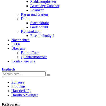
Stahlzaunpfosten
Beschläge Zubehör
Polanker
Rasen und Garten
Draht
Stacheldraht
Gartendraht
Konstruktion
Eisendrahtnägel
Nachrichten
FAQs
Über uns
Fabrik-Tour
Qualitätskontrolle
Kontaktiere uns
Englisch
Zuhause
Produkte
Haustierkäfig
Haustier-Zwinger
Kategorien