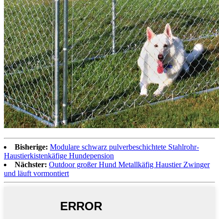
Bisherige:
Modulare schwarz pulverbeschichtete Stahlrohr-
Haustierkistenkäfige Hundepension
Nächster:
Outdoor großer Hund Metallkäfig Haustier Zwinger
und läuft vormontiert