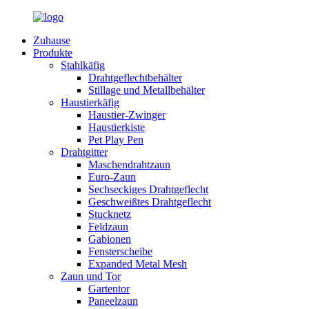
Zuhause
Produkte
Stahlkäfig
Drahtgeflechtbehälter
Stillage und Metallbehälter
Haustierkäfig
Haustier-Zwinger
Haustierkiste
Pet Play Pen
Drahtgitter
Maschendrahtzaun
Euro-Zaun
Sechseckiges Drahtgeflecht
Geschweißtes Drahtgeflecht
Stucknetz
Feldzaun
Gabionen
Fensterscheibe
Expanded Metal Mesh
Zaun und Tor
Gartentor
Paneelzaun