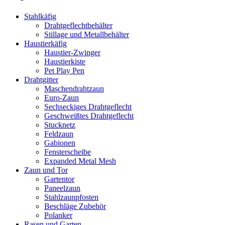
Stahlkäfig
Drahtgeflechtbehälter
Stillage und Metallbehälter
Haustierkäfig
Haustier-Zwinger
Haustierkiste
Pet Play Pen
Drahtgitter
Maschendrahtzaun
Euro-Zaun
Sechseckiges Drahtgeflecht
Geschweißtes Drahtgeflecht
Stucknetz
Feldzaun
Gabionen
Fensterscheibe
Expanded Metal Mesh
Zaun und Tor
Gartentor
Paneelzaun
Stahlzaunpfosten
Beschläge Zubehör
Polanker
Rasen und Garten