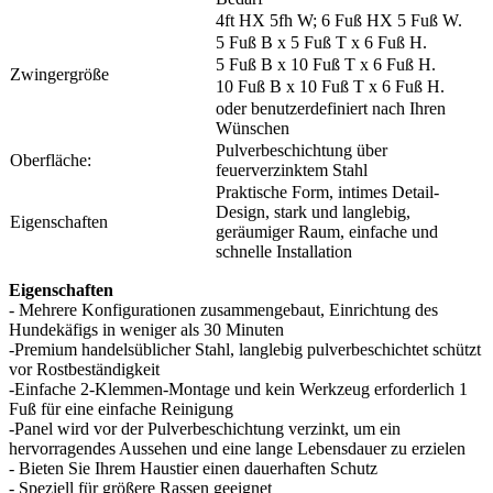
4ft HX 5fh W; 6 Fuß HX 5 Fuß W.
5 Fuß B x 5 Fuß T x 6 Fuß H.
5 Fuß B x 10 Fuß T x 6 Fuß H.
Zwingergröße
10 Fuß B x 10 Fuß T x 6 Fuß H.
oder benutzerdefiniert nach Ihren
Wünschen
Pulverbeschichtung über
Oberfläche:
feuerverzinktem Stahl
Praktische Form, intimes Detail-
Design, stark und langlebig,
Eigenschaften
geräumiger Raum, einfache und
schnelle Installation
Eigenschaften
- Mehrere Konfigurationen zusammengebaut, Einrichtung des
Hundekäfigs in weniger als 30 Minuten
-Premium handelsüblicher Stahl, langlebig pulverbeschichtet schützt
vor Rostbeständigkeit
-Einfache 2-Klemmen-Montage und kein Werkzeug erforderlich 1
Fuß für eine einfache Reinigung
-Panel wird vor der Pulverbeschichtung verzinkt, um ein
hervorragendes Aussehen und eine lange Lebensdauer zu erzielen
- Bieten Sie Ihrem Haustier einen dauerhaften Schutz
- Speziell für größere Rassen geeignet