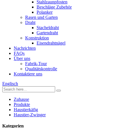
Stahlzaunpfosten
Beschläge Zubehör
Polanker
Rasen und Garten
Draht
Stacheldraht
Gartendraht
Konstruktion
Eisendrahtnägel
Nachrichten
FAQs
Über uns
Fabrik-Tour
Qualitätskontrolle
Kontaktiere uns
Englisch
Zuhause
Produkte
Haustierkäfig
Haustier-Zwinger
Kategorien