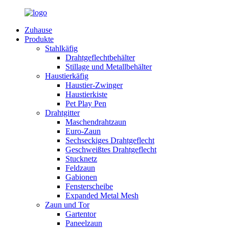
Zuhause
Produkte
Stahlkäfig
Drahtgeflechtbehälter
Stillage und Metallbehälter
Haustierkäfig
Haustier-Zwinger
Haustierkiste
Pet Play Pen
Drahtgitter
Maschendrahtzaun
Euro-Zaun
Sechseckiges Drahtgeflecht
Geschweißtes Drahtgeflecht
Stucknetz
Feldzaun
Gabionen
Fensterscheibe
Expanded Metal Mesh
Zaun und Tor
Gartentor
Paneelzaun