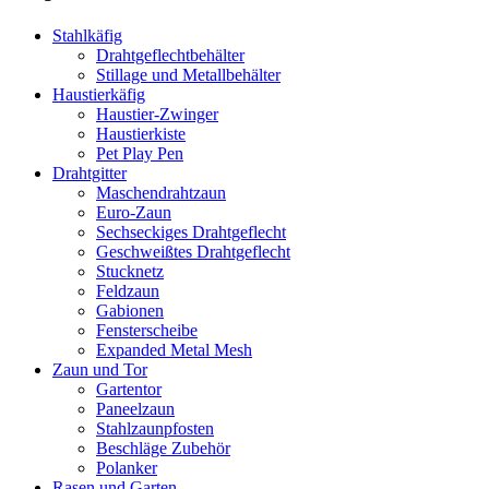
Stahlkäfig
Drahtgeflechtbehälter
Stillage und Metallbehälter
Haustierkäfig
Haustier-Zwinger
Haustierkiste
Pet Play Pen
Drahtgitter
Maschendrahtzaun
Euro-Zaun
Sechseckiges Drahtgeflecht
Geschweißtes Drahtgeflecht
Stucknetz
Feldzaun
Gabionen
Fensterscheibe
Expanded Metal Mesh
Zaun und Tor
Gartentor
Paneelzaun
Stahlzaunpfosten
Beschläge Zubehör
Polanker
Rasen und Garten